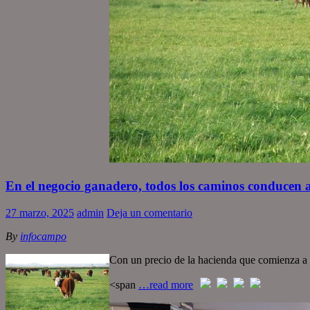
En el negocio ganadero, todos los caminos conducen a 
27 marzo, 2025
admin
Deja un comentario
By
infocampo
Con un precio de la hacienda que comienza a m
<span
…read more