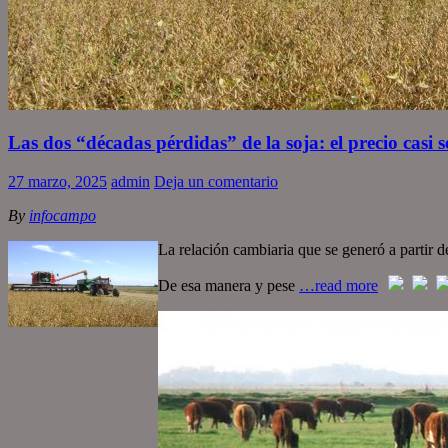
Las dos “décadas pérdidas” de la soja: el precio casi 
27 marzo, 2025
admin
Deja un comentario
By
infocampo
La relación cambiaria que se generó a partir 
De esa manera y pese
…read more