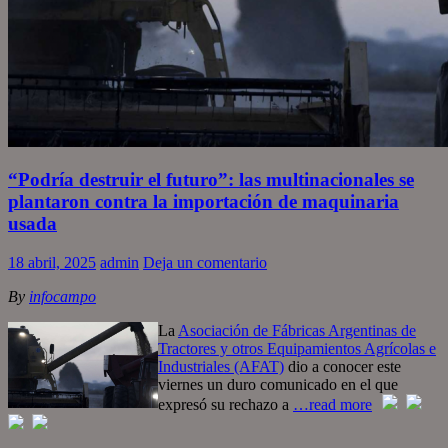
“Podría destruir el futuro”: las multinacionales se
plantaron contra la importación de maquinaria
usada
18 abril, 2025
admin
Deja un comentario
By
infocampo
La
Asociación de Fábricas Argentinas de
Tractores y otros Equipamientos Agrícolas e
Industriales (AFAT)
dio a conocer este
viernes un duro comunicado en el que
expresó su rechazo a
…read more