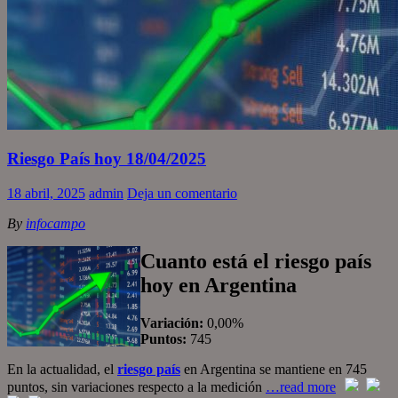
Riesgo País hoy 18/04/2025
18 abril, 2025
admin
Deja un comentario
By
infocampo
Cuanto está el riesgo país
hoy en Argentina
Variación:
0,00%
Puntos:
745
En la actualidad, el
riesgo país
en Argentina se mantiene en 745
puntos, sin variaciones respecto a la medición
…read more