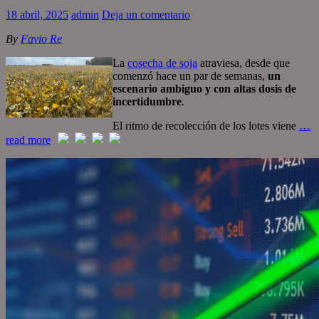
18 abril, 2025
admin
Deja un comentario
By
Favio Re
La
cosecha de soja
atraviesa, desde que
comenzó hace un par de semanas,
un
escenario ambiguo y con altas dosis de
incertidumbre
.
El ritmo de recolección de los lotes viene
…
read more