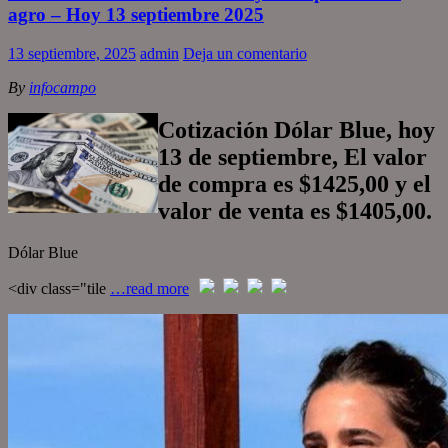
agro – Hoy 13 septiembre 2025
13 septiembre, 2025
admin
Deja un comentario
By
infocampo
Cotización Dólar Blue, hoy
13 de septiembre, El valor
de compra es $1425,00 y el
valor de venta es $1405,00.
Dólar Blue
<div class="tile
…read more