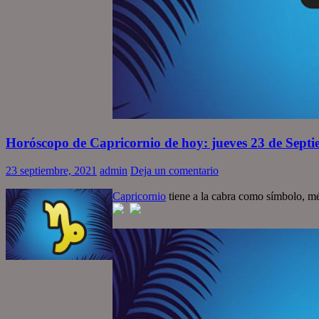
Horóscopo de Capricornio de hoy: jueves 23 de Sept
23 septiembre, 2021
admin
Deja un comentario
Capricornio
tiene a la cabra como símbolo, mé