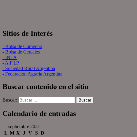
Sitios de Interés
- Bolsa de Comercio
- Bolsa de Cereales
- INTA
- A.F.I.P.
- Sociedad Rural Argentina
- Federación Agraria Argentina
Buscar contenido en el sitio
Buscar:
Calendario de entradas
septiembre 2021
L
M
X
J
V
S
D