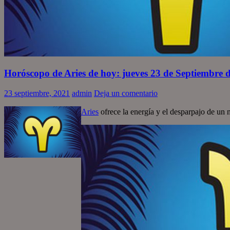
Horóscopo de Aries de hoy: jueves 23 de Septiembre 
23 septiembre, 2021
admin
Deja un comentario
Aries
ofrece la energía y el desparpajo de un 