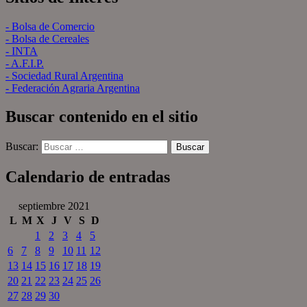
- Bolsa de Comercio
- Bolsa de Cereales
- INTA
- A.F.I.P.
- Sociedad Rural Argentina
- Federación Agraria Argentina
Buscar contenido en el sitio
Buscar:
Calendario de entradas
septiembre 2021
L
M
X
J
V
S
D
1
2
3
4
5
6
7
8
9
10
11
12
13
14
15
16
17
18
19
20
21
22
23
24
25
26
27
28
29
30