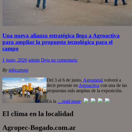
Una nueva alianza estratégica llega a Agroactiva
para ampliar la propuesta tecnológica para el
campo
1 junio, 2026
admin
Deja un comentario
By
infocampo
Del 3 al 6 de junio,
Agrometal
volverá a
decir presente en
Agroactiva
con una de las
propuestas más amplias de la exposición.
En la
…read more
El clima en la localidad
Agropec-Bogado.com.ar