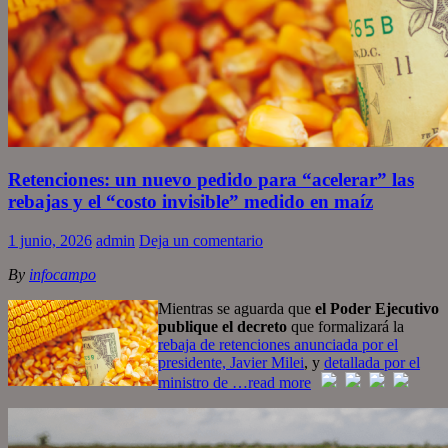
Retenciones: un nuevo pedido para “acelerar” las
rebajas y el “costo invisible” medido en maíz
1 junio, 2026
admin
Deja un comentario
By
infocampo
Mientras se aguarda que
el Poder Ejecutivo
publique el decreto
que formalizará la
rebaja de retenciones anunciada por el
presidente, Javier Milei
, y
detallada por el
ministro de
…read more