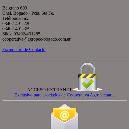
Belgrano 609
Cnel. Bogado - Pcia. Sta Fe.
Teléfonos/Fax:
03402-491-220
03402-491-359
Silos: 03402-491285
cooperativa@agropec-bogado.com.ar
Formulario de Contacto
ACCESO EXTRANET
Exclusivo para asociados de Cooperativa Agropecuaria