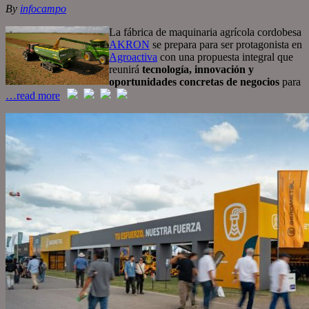
By
infocampo
La fábrica de maquinaria agrícola cordobesa
AKRON
se prepara para ser protagonista en
Agroactiva
con una propuesta integral que
reunirá
tecnología, innovación y
oportunidades concretas de negocios
para
…read more