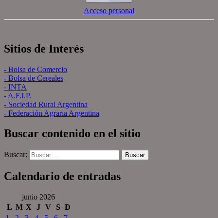
Acceso personal
Sitios de Interés
- Bolsa de Comercio
- Bolsa de Cereales
- INTA
- A.F.I.P.
- Sociedad Rural Argentina
- Federación Agraria Argentina
Buscar contenido en el sitio
Buscar:
Calendario de entradas
junio 2026
L
M
X
J
V
S
D
1
2
3
4
5
6
7