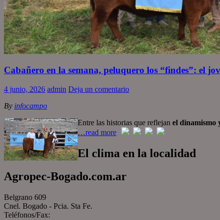
Cabañero en la semana, peluquero los “findes”: el j
4 junio, 2026
admin
Deja un comentario
By
infocampo
Entre las historias que reflejan
el dinamismo y
…read more
El clima en la localidad
Agropec-Bogado.com.ar
Belgrano 609
Cnel. Bogado - Pcia. Sta Fe.
Teléfonos/Fax: