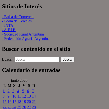
Sitios de Interés
- Bolsa de Comercio
- Bolsa de Cereales
- INTA
- A.F.I.P.
- Sociedad Rural Argentina
- Federación Agraria Argentina
Buscar contenido en el sitio
Buscar:
Calendario de entradas
junio 2026
L
M
X
J
V
S
D
1
2
3
4
5
6
7
8
9
10
11
12
13
14
15
16
17
18
19
20
21
22
23
24
25
26
27
28