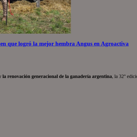
oven que logró la mejor hembra Angus en Agroactiva
 la renovación generacional de la ganadería argentina
, la 32° edic